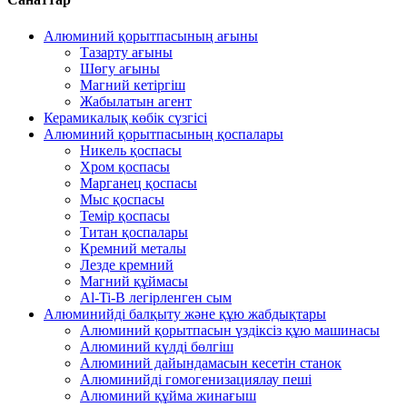
Алюминий қорытпасының ағыны
Тазарту ағыны
Шөгу ағыны
Магний кетіргіш
Жабылатын агент
Керамикалық көбік сүзгісі
Алюминий қорытпасының қоспалары
Никель қоспасы
Хром қоспасы
Марганец қоспасы
Мыс қоспасы
Темір қоспасы
Титан қоспалары
Кремний металы
Лезде кремний
Магний құймасы
Al-Ti-B легірленген сым
Алюминийді балқыту және құю жабдықтары
Алюминий қорытпасын үздіксіз құю машинасы
Алюминий күлді бөлгіш
Алюминий дайындамасын кесетін станок
Алюминийді гомогенизациялау пеші
Алюминий құйма жинағыш