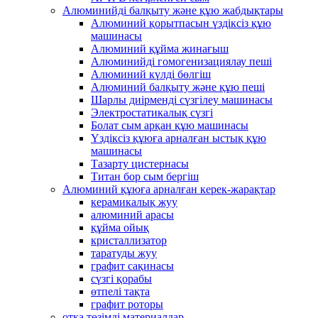
Алюминийді балқыту және құю жабдықтары
Алюминий қорытпасын үздіксіз құю
машинасы
Алюминий құйма жинағыш
Алюминийді гомогенизациялау пеші
Алюминий күлді бөлгіш
Алюминий балқыту және құю пеші
Шарлы диірменді сүзгілеу машинасы
Электростатикалық сүзгі
Болат сым арқан құю машинасы
Үздіксіз құюға арналған ыстық құю
машинасы
Тазарту цистернасы
Титан бор сым бергіш
Алюминий құюға арналған керек-жарақтар
керамикалық жуу
алюминий арасы
құйма ойық
кристаллизатор
таратуды жуу
графит сақинасы
сүзгі қорабы
өтпелі тақта
графит роторы
отқа төзімді материалдар