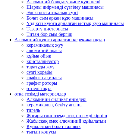
Алюминий балқыту және құю пеші
Шарлы диірменді сүзгілеу машинасы
Электростатикалық сүзгі
Болат сым арқан құю машинасы
Үздіксіз құюға арналған ыстық құю машинасы
Тазарту цистернасы
Титан бор сым бергіш
Алюминий құюға арналған керек-жарақтар
керамикалық жуу
алюминий арасы
құйма ойық
кристаллизатор
таратуды жуу
сүзгі қорабы
графит сақинасы
графит роторы
өтпелі тақта
отқа төзімді материалдар
Алюминий силикат өнімдері
керамикалық бекіту ағыны
тигель
Жоғары глиноземді отқа төзімді кірпіш
Жабысқақ емес алюминий құйылатын
Құйылатын болат талшық
тығын конусы