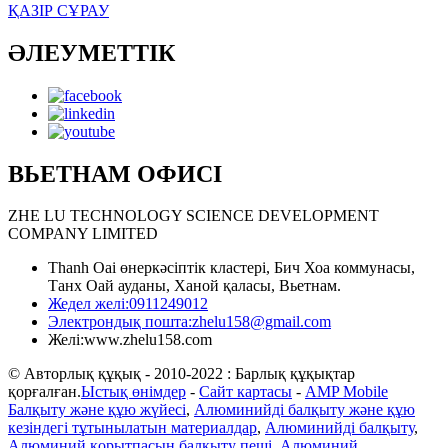
ҚАЗІР СҰРАУ
ӘЛЕУМЕТТІК
ВЬЕТНАМ ОФИСІ
ZHE LU TECHNOLOGY SCIENCE DEVELOPMENT
COMPANY LIMITED
Thanh Oai өнеркәсіптік кластері, Бич Хоа коммунасы,
Танх Оай ауданы, Ханой қаласы, Вьетнам.
Жедел желі:
0911249012
Электрондық пошта:
zhelu158@gmail.com
Желі:
www.zhelu158.com
© Авторлық құқық - 2010-2022 : Барлық құқықтар
қорғалған.
Ыстық өнімдер
-
Сайт картасы
-
AMP Mobile
Балқыту және құю жүйесі
,
Алюминийді балқыту және құю
кезіндегі тұтынылатын материалдар
,
Алюминийді балқыту
,
Алюминий қорытпасын балқыту пеші
,
Алюминий