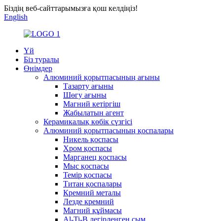
Біздің веб-сайттарымызға қош келдіңіз!
English
Үй
Біз туралы
Өнімдер
Алюминий қорытпасының ағыны
Тазарту ағыны
Шөгу ағыны
Магний кетіргіш
Жабылатын агент
Керамикалық көбік сүзгісі
Алюминий қорытпасының қоспалары
Никель қоспасы
Хром қоспасы
Марганец қоспасы
Мыс қоспасы
Темір қоспасы
Титан қоспалары
Кремний металы
Лезде кремний
Магний құймасы
Al-Ti-B легірленген сым