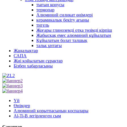
тығын конусы
термопар
Алюминий силикат өнімдері
керамикалық бекіту ағыны
тигель
Жоғары глиноземді отқа төзімді кірпіш
Жабысқақ емес алюминий құйылатын
Құйылатын болат талшық
тальк ұнтағы
Жаңалықтар
САПА
Жиі қойылатын сұрақтар
Бізбен хабарласыңы
Үй
Өнімдер
Алюминий қорытпасының қоспалары
Al-Ti-B легірленген сым
Санаттар