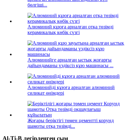
бөлгіші...
Алюминий құюға арналған отқа төзімді
керамикалық көбік сүзгі
Алюминийге арналған ыстық жоғарғы
дайындаманы үздіксіз құю машинасы ...
Алюминийді құюға арналған алюминий
силикат өнімдері
Жоғары беріктігі төмен цементті корунд
шамоты отқа төзімді...
Al-Ti-B легірленген сым