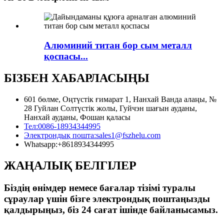
Алюминий титан бор сым металл
қоспасы...
БІЗБЕН ХАБАРЛАСЫҢЫ
601 бөлме, Оңтүстік ғимарат 1, Нанхай Ванда алаңы, №
28 Гуйлан Солтүстік жолы, Гуйчэн шағын ауданы,
Нанхай ауданы, Фошан қаласы
Тел:
0086-18934344995
Электрондық пошта:
sales1@fszhelu.com
Whatsapp:
+8618934344995
ЖАҢАЛЫҚ БЕЛГІЛЕР
Біздің өнімдер немесе бағалар тізімі туралы
сұраулар үшін бізге электрондық поштаңызды
қалдырыңыз, біз 24 сағат ішінде байланысамыз.