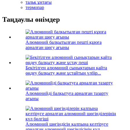
тальк ұнтағы
термопар
Таңдаулы өнімдер
Алюминий балқытылған пешті құюға
арналған шөгу ағыны
Бекітілген алюминий сынықтарын қайта
өңдеу балқыту және ұстайтын үлбір...
Алюминийді балқытуға арналған тазарту
ағыны
Алюминий шөгіндісін қалпына келтіруге
арналған алюминий шөгіндісінің күл