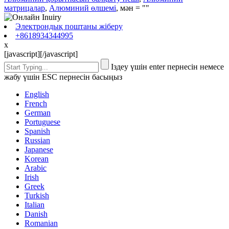
матрицалар
,
Алюминий өлшемі
, мән = ""
Электрондық поштаны жіберу
+8618934344995
x
[javascript]
[/javascript]
Іздеу үшін enter пернесін немесе
жабу үшін ESC пернесін басыңыз
English
French
German
Portuguese
Spanish
Russian
Japanese
Korean
Arabic
Irish
Greek
Turkish
Italian
Danish
Romanian