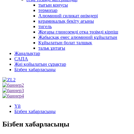
тығын конусы
термопар
Алюминий силикат өнімдері
керамикалық бекіту ағыны
тигель
Жоғары глиноземді отқа төзімді кірпіш
Жабысқақ емес алюминий құйылатын
Құйылатын болат талшық
тальк ұнтағы
Жаңалықтар
САПА
Жиі қойылатын сұрақтар
Бізбен хабарласыңы
Үй
Бізбен хабарласыңы
Бізбен хабарласыңы