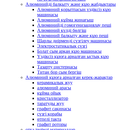
Алюминийді балқыту және құю жабдықтары
Алюминий қорытпасын үздіксіз құю
машинасы
Алюминий құйма жинағыш
Алюминийді гомогенизациялау пеші
Алюминий күлді бөлгіш
Алюминий балқыту және құю пеші
Шарлы диірменді сүзгілеу машинасы
Электростатикалық сүзгі
Болат сым арқан құю машинасы
Үздіксіз құюға арналған ыстық құю
машинасы
Тазарту цистернасы
Титан бор сым бергіш
Алюминий құюға арналған керек-жарақтар
керамикалық жуу
алюминий арасы
құйма ойық
кристаллизатор
таратуды жуу
графит сақинасы
сүзгі қорабы
өтпелі тақта
графит роторы
отқа төзімді материалдар