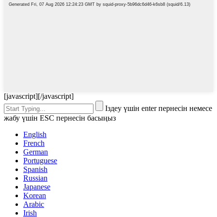
[javascript]
[/javascript]
Іздеу үшін enter пернесін немесе
жабу үшін ESC пернесін басыңыз
English
French
German
Portuguese
Spanish
Russian
Japanese
Korean
Arabic
Irish