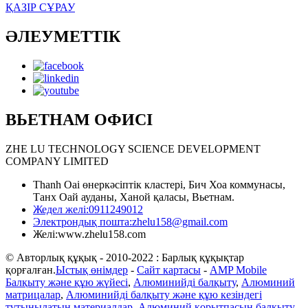
ҚАЗІР СҰРАУ
ӘЛЕУМЕТТІК
ВЬЕТНАМ ОФИСІ
ZHE LU TECHNOLOGY SCIENCE DEVELOPMENT
COMPANY LIMITED
Thanh Oai өнеркәсіптік кластері, Бич Хоа коммунасы,
Танх Оай ауданы, Ханой қаласы, Вьетнам.
Жедел желі:
0911249012
Электрондық пошта:
zhelu158@gmail.com
Желі:
www.zhelu158.com
© Авторлық құқық - 2010-2022 : Барлық құқықтар
қорғалған.
Ыстық өнімдер
-
Сайт картасы
-
AMP Mobile
Балқыту және құю жүйесі
,
Алюминийді балқыту
,
Алюминий
матрицалар
,
Алюминийді балқыту және құю кезіндегі
тұтынылатын материалдар
,
Алюминий қорытпасын балқыту