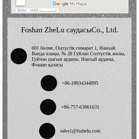
Foshan ZheLu саудасы
Co., Ltd.
601 бөлме, Оңтүстік ғимарат 1, Нанхай
Ванда алаңы, № 28 Гуйлан Солтүстік жолы,
Гуйчэн шағын ауданы, Нанхай ауданы,
Фошан қаласы
+86-
18934344995
+86-757-63861631
sales1@fszhelu.com