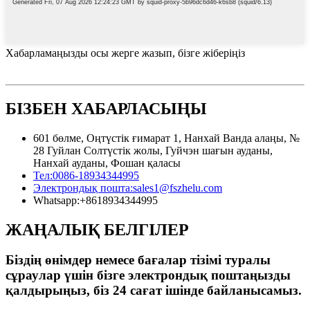
Хабарламаңызды осы жерге жазып, бізге жіберіңіз
БІЗБЕН ХАБАРЛАСЫҢЫ
601 бөлме, Оңтүстік ғимарат 1, Нанхай Ванда алаңы, №
28 Гуйлан Солтүстік жолы, Гуйчэн шағын ауданы,
Нанхай ауданы, Фошан қаласы
Тел:
0086-18934344995
Электрондық пошта:
sales1@fszhelu.com
Whatsapp:
+8618934344995
ЖАҢАЛЫҚ БЕЛГІЛЕР
Біздің өнімдер немесе бағалар тізімі туралы
сұраулар үшін бізге электрондық поштаңызды
қалдырыңыз, біз 24 сағат ішінде байланысамыз.