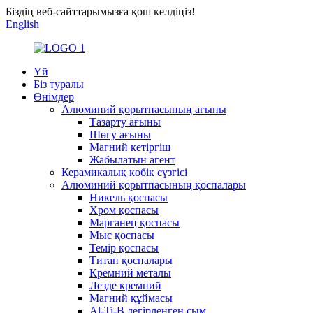
Біздің веб-сайттарымызға қош келдіңіз!
English
Үй
Біз туралы
Өнімдер
Алюминий қорытпасының ағыны
Тазарту ағыны
Шөгу ағыны
Магний кетіргіш
Жабылатын агент
Керамикалық көбік сүзгісі
Алюминий қорытпасының қоспалары
Никель қоспасы
Хром қоспасы
Марганец қоспасы
Мыс қоспасы
Темір қоспасы
Титан қоспалары
Кремний металы
Лезде кремний
Магний құймасы
Al-Ti-B легірленген сым