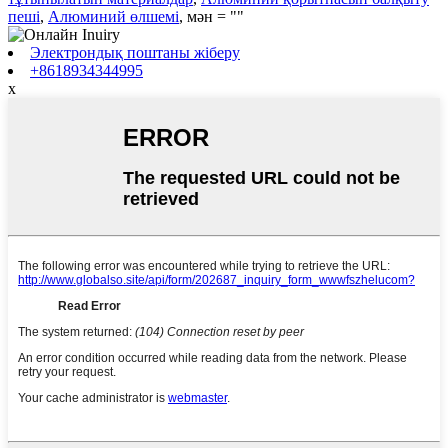
пеші
,
Алюминий өлшемі
, мән = ""
Электрондық поштаны жіберу
+8618934344995
x