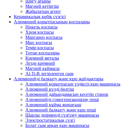
Шөгу ағыны
Магний кетіргіш
Жабылатын агент
Керамикалық көбік сүзгісі
Алюминий қорытпасының қоспалары
Никель қоспасы
Хром қоспасы
Марганец қоспасы
Мыс қоспасы
Темір қоспасы
Титан қоспалары
Кремний металы
Лезде кремний
Магний құймасы
Al-Ti-B легірленген сым
Алюминийді балқыту және құю жабдықтары
Алюминий қорытпасын үздіксіз құю машинасы
Алюминий күлді бөлгіш
Алюминий дайындамасын кесетін станок
Алюминийді гомогенизациялау пеші
Алюминий құйма жинағыш
Алюминий балқыту және құю пеші
Шарлы диірменді сүзгілеу машинасы
Электростатикалық сүзгі
Болат сым арқан құю машинасы