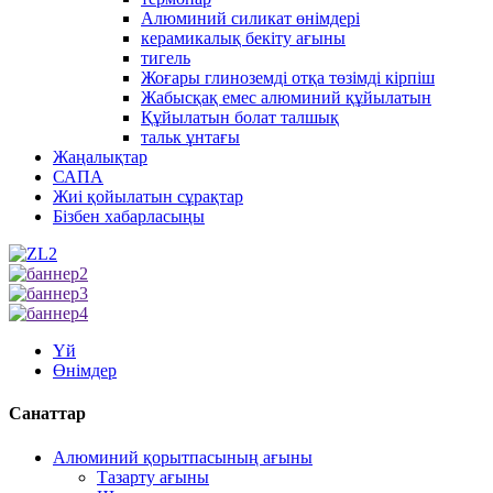
Алюминий силикат өнімдері
керамикалық бекіту ағыны
тигель
Жоғары глиноземді отқа төзімді кірпіш
Жабысқақ емес алюминий құйылатын
Құйылатын болат талшық
тальк ұнтағы
Жаңалықтар
САПА
Жиі қойылатын сұрақтар
Бізбен хабарласыңы
Үй
Өнімдер
Санаттар
Алюминий қорытпасының ағыны
Тазарту ағыны