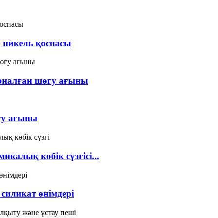
 никель қоспасы
рналған шөгу ағыны
ту ағыны
икалық көбік сүзгісі...
силикат өнімдері