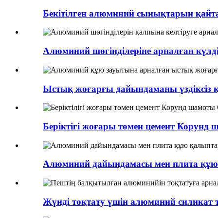
Бекітілген алюминий сынықтарын қайта ө
Алюминий шөгінділеріне арналған күлді 
Ыстық жоғарғы дайындаманы үздіксіз 
Беріктігі жоғары төмен цемент Корунд ш
Алюминий дайындамасы мен плита құю
Жүнді тоқтату үшін алюминий силикат