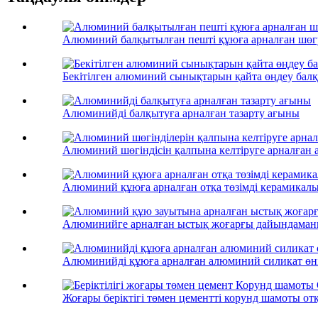
Алюминий балқытылған пешті құюға арналған шөг
Бекітілген алюминий сынықтарын қайта өңдеу балқы
Алюминийді балқытуға арналған тазарту ағыны
Алюминий шөгіндісін қалпына келтіруге арналған а
Алюминий құюға арналған отқа төзімді керамикалық
Алюминийге арналған ыстық жоғарғы дайындаманы 
Алюминийді құюға арналған алюминий силикат өн
Жоғары беріктігі төмен цементті корунд шамоты отқа