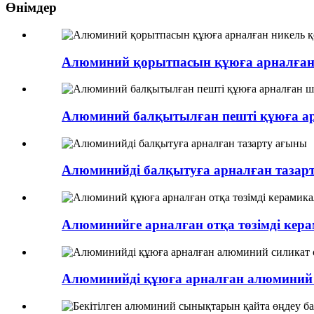
Өнімдер
Алюминий қорытпасын құюға арналған
Алюминий балқытылған пешті құюға а
Алюминийді балқытуға арналған тазар
Алюминийге арналған отқа төзімді керам
Алюминийді құюға арналған алюминий 