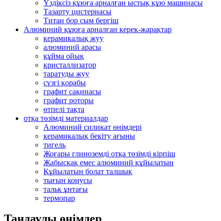
Үздіксіз құюға арналған ыстық құю машинасы
Тазарту цистернасы
Титан бор сым бергіш
Алюминий құюға арналған керек-жарақтар
керамикалық жуу
алюминий арасы
құйма ойық
кристаллизатор
таратуды жуу
сүзгі қорабы
графит сақинасы
графит роторы
өтпелі тақта
отқа төзімді материалдар
Алюминий силикат өнімдері
керамикалық бекіту ағыны
тигель
Жоғары глиноземді отқа төзімді кірпіш
Жабысқақ емес алюминий құйылатын
Құйылатын болат талшық
тығын конусы
тальк ұнтағы
термопар
Таңдаулы өнімдер