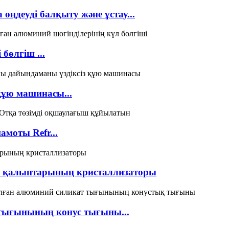
ңдеуді балқыту және ұстау...
бөлгіш ...
құю машинасы...
амоты Refr...
 қалыптарының кристаллизаторы
 тығынының конус тығыны...