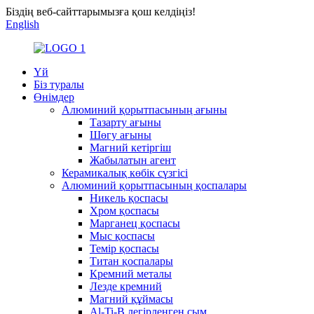
Біздің веб-сайттарымызға қош келдіңіз!
English
Үй
Біз туралы
Өнімдер
Алюминий қорытпасының ағыны
Тазарту ағыны
Шөгу ағыны
Магний кетіргіш
Жабылатын агент
Керамикалық көбік сүзгісі
Алюминий қорытпасының қоспалары
Никель қоспасы
Хром қоспасы
Марганец қоспасы
Мыс қоспасы
Темір қоспасы
Титан қоспалары
Кремний металы
Лезде кремний
Магний құймасы
Al-Ti-B легірленген сым