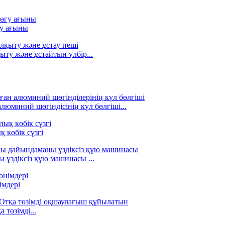
у ағыны
ту және ұстайтын үлбір...
люминий шөгіндісінің күл бөлгіші...
 көбік сүзгі
үздіксіз құю машинасы ...
імдері
 төзімді...