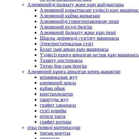
Алюминийді балқыту және құю жабдықтары
Алюминий қорытпасын үздіксіз құю машина
Алюминий құйма жинағыш
Алюминийді гомогенизациялау пеші
Алюминий күлді бөлгіш
Алюминий балқыту және құю пеші
Шарлы диірменді сүзгілеу машинасы
Электростатикалық сүзгі
Болат сым арқан құю машинасы
Үздіксіз құюға арналған ыстық құю машинас
Тазарту цистернасы
Титан бор сым бергіш
Алюминий құюға арналған керек-жарақтар
керамикалық жуу
алюминий арасы
құйма ойық
кристаллизатор
таратуды жуу
графит сақинасы
сүзгі қорабы
өтпелі тақта
графит роторы
отқа төзімді материалдар
тығын конусы
термопар