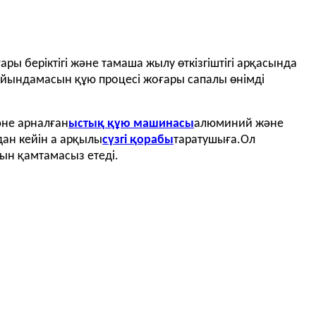
ы беріктігі және тамаша жылу өткізгіштігі арқасында
айындамасын құю процесі жоғары сапалы өнімді
әне арналған
ыстық құю машинасы
алюминий және
дан кейін а арқылы
сүзгі қорабы
таратушыға.Ол
ғын қамтамасыз етеді.