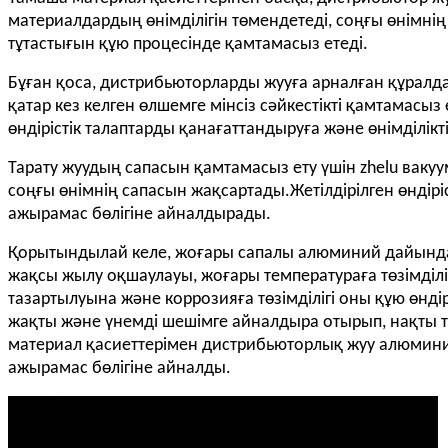
материалдардың өнімділігін төмендетеді, соңғы өнімні
тұтастығын құю процесінде қамтамасыз етеді.
Бұған қоса, дистрибьюторларды жууға арналған құралдар 
қатар кез келген өлшемге мінсіз сәйкестікті қамтамасы
өндірістік талаптарды қанағаттандыруға және өнімділікті
Тарату жуудың сапасын қамтамасыз ету үшін zhelu вакуу
соңғы өнімнің сапасын жақсартады.Жетілдірілген өндір
ажырамас бөлігіне айналдырады.
Қорытындылай келе, жоғары сапалы алюминий дайында
жақсы жылу оқшаулауы, жоғары температураға төзімділі
тазартылуына және коррозияға төзімділігі оны құю өнд
жақты және үнемді шешімге айналдыра отырып, нақты та
материал қасиеттерімен дистрибьюторлық жуу алюминий
ажырамас бөлігіне айналды.