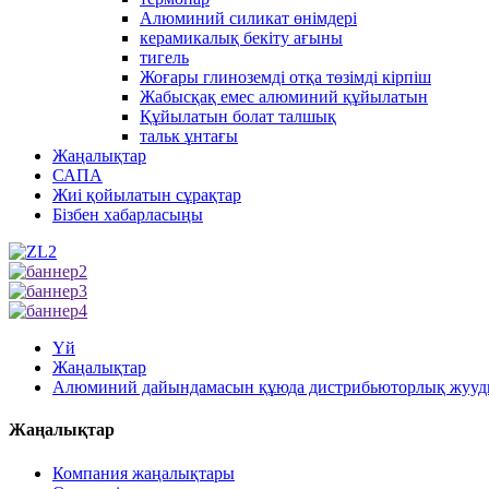
Алюминий силикат өнімдері
керамикалық бекіту ағыны
тигель
Жоғары глиноземді отқа төзімді кірпіш
Жабысқақ емес алюминий құйылатын
Құйылатын болат талшық
тальк ұнтағы
Жаңалықтар
САПА
Жиі қойылатын сұрақтар
Бізбен хабарласыңы
Үй
Жаңалықтар
Алюминий дайындамасын құюда дистрибьюторлық жууд
Жаңалықтар
Компания жаңалықтары