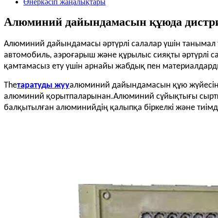
Өнеркәсіп жаңалықтары
Алюминий дайындамасын құюда дистр
Алюминий дайындамасы әртүрлі салалар үшін танымал та
автомобиль, аэроғарыш және құрылыс сияқты әртүрлі 
қамтамасыз ету үшін арнайы жабдық пен материалдарды
The
таратуды жуу
алюминий дайындамасын құю жүйесінің
алюминий қорытпаларынан.Алюминий сұйықтығы сырт
балқытылған алюминийдің қалыпқа біркелкі және тиімді 