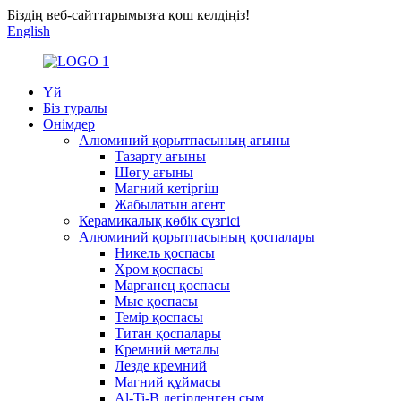
Біздің веб-сайттарымызға қош келдіңіз!
English
Үй
Біз туралы
Өнімдер
Алюминий қорытпасының ағыны
Тазарту ағыны
Шөгу ағыны
Магний кетіргіш
Жабылатын агент
Керамикалық көбік сүзгісі
Алюминий қорытпасының қоспалары
Никель қоспасы
Хром қоспасы
Марганец қоспасы
Мыс қоспасы
Темір қоспасы
Титан қоспалары
Кремний металы
Лезде кремний
Магний құймасы
Al-Ti-B легірленген сым