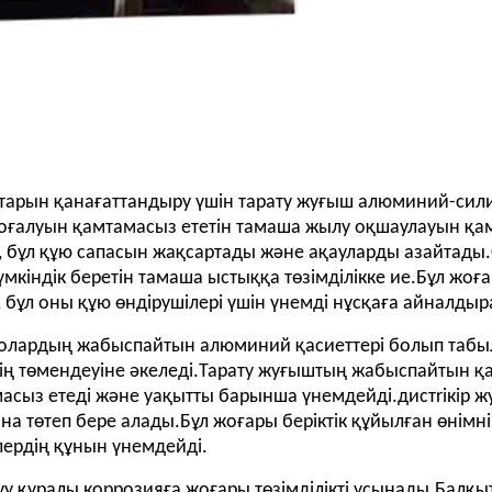
тарын қанағаттандыру үшін тарату жуғыш алюминий-сил
жоғалуын қамтамасыз ететін тамаша жылу оқшаулауын қа
і, бұл құю сапасын жақсартады және ақауларды азайтад
кіндік беретін тамаша ыстыққа төзімділікке ие.Бұл жоғ
і, бұл оны құю өндірушілері үшін үнемді нұсқаға айналды
і олардың жабыспайтын алюминий қасиеттері болып таб
іктің төмендеуіне әкеледі.Тарату жуғыштың жабыспайтын
масыз етеді және уақытты барынша үнемдейді.дист
ri
кір ж
төтеп бере алады.Бұл жоғары беріктік құйылған өнімні
ілердің құнын үнемдейді.
уу құралы коррозияға жоғары төзімділікті ұсынады.Бал