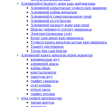
Алюминийді балқыту және құю жабдықтары
Алюминий қорытпасын үздіксіз құю машина
Алюминий құйма жинағыш
Алюминийді гомогенизациялау пеші
Алюминий күлді бөлгіш
Алюминий балқыту және құю пеші
Шарлы диірменді сүзгілеу машинасы
Электростатикалық сүзгі
Болат сым арқан құю машинасы
Үздіксіз құюға арналған ыстық құю машинас
Тазарту цистернасы
Титан бор сым бергіш
Алюминий құюға арналған керек-жарақтар
керамикалық жуу
алюминий арасы
құйма ойық
кристаллизатор
таратуды жуу
графит сақинасы
сүзгі қорабы
өтпелі тақта
графит роторы
отқа төзімді материалдар
тығын конусы
термопар