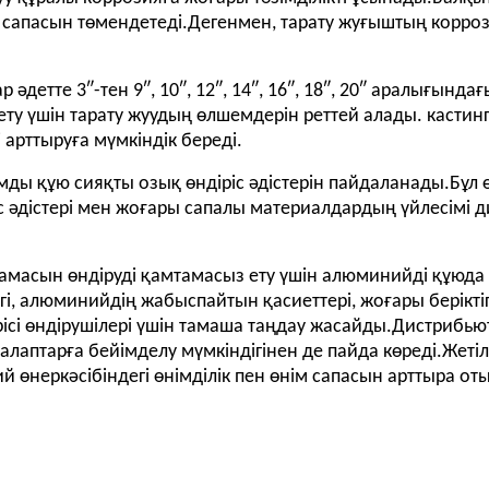
ң сапасын төмендетеді.Дегенмен, тарату жуғыштың корро
әдетте 3″-тен 9″, 10″, 12″, 14″, 16″, 18″, 20″ аралығынд
з ету үшін тарату жуудың өлшемдерін реттей алады. касти
 арттыруға мүмкіндік береді.
мды құю сияқты озық өндіріс әдістерін пайдаланады.Бұл 
іс әдістері мен жоғары сапалы материалдардың үйлесімі
масын өндіруді қамтамасыз ету үшін алюминийді құюд
гі, алюминийдің жабыспайтын қасиеттері, жоғары берікті
ірісі өндірушілері үшін тамаша таңдау жасайды.Дистрибь
лаптарға бейімделу мүмкіндігінен де пайда көреді.Жеті
 өнеркәсібіндегі өнімділік пен өнім сапасын арттыра 