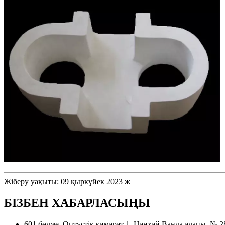
Жіберу уақыты: 09 қыркүйек 2023 ж
БІЗБЕН ХАБАРЛАСЫҢЫ
601 бөлме, Оңтүстік ғимарат 1, Нанхай Ванда алаңы, № 