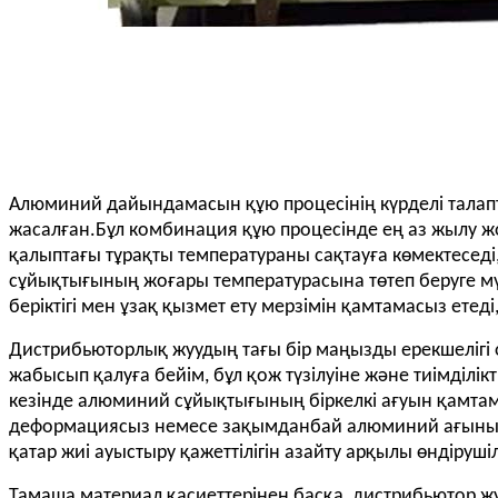
Алюминий дайындамасын құю процесінің күрделі талап
жасалған.Бұл комбинация құю процесінде ең аз жылу 
қалыптағы тұрақты температураны сақтауға көмектесед
сұйықтығының жоғары температурасына төтеп беруге мүм
беріктігі мен ұзақ қызмет ету мерзімін қамтамасыз етед
Дистрибьюторлық жуудың тағы бір маңызды ерекшеліг
жабысып қалуға бейім, бұл қож түзілуіне және тиімділ
кезінде алюминий сұйықтығының біркелкі ағуын қамта
деформациясыз немесе зақымданбай алюминий ағынына 
қатар жиі ауыстыру қажеттілігін азайту арқылы өндіруш
Тамаша материал қасиеттерінен басқа, дистрибьютор ж