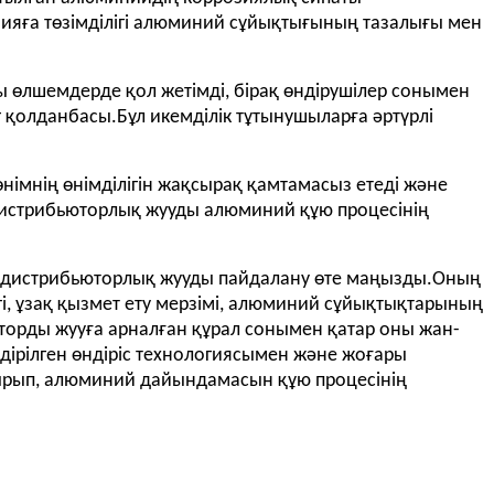
зияға төзімділігі алюминий сұйықтығының тазалығы мен
ағы өлшемдерде қол жетімді, бірақ өндірушілер сонымен
нг қолданбасы.Бұл икемділік тұтынушыларға әртүрлі
өнімнің өнімділігін жақсырақ қамтамасыз етеді және
 дистрибьюторлық жууды алюминий құю процесінің
а дистрибьюторлық жууды пайдалану өте маңызды.Оның
гі, ұзақ қызмет ету мерзімі, алюминий сұйықтықтарының
юторды жууға арналған құрал сонымен қатар оны жан-
лдірілген өндіріс технологиясымен және жоғары
отырып, алюминий дайындамасын құю процесінің