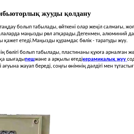
ибьюторлық жууды қолдану
ңдау болып табылады, өйткені олар жеңіл салмағы, жоғар
салаларда маңызды рөл атқарады.Дегенмен, алюминий д
 қажет етеді.Маңызды құрамдас бөлік - таратуды жуу.
 бөлігі болып табылады, пластинаны құюға арналған ж
қа шығады
пеш
және а арқылы өтеді
керамикалық жуу
со
ағуына жауап береді, соңғы өнімнің дәлдігі мен тұтасты