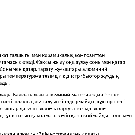
икат талшығы мен керамикалық композиттен
мтамасыз етеді.Жақсы жылу оқшаулау сонымен қатар
ы.Сонымен қатар, тарату жуғыштары алюминий
ары температураға төзімділік дистрибьютор жуудың
рады.
ылады.Балқытылған алюминий материалдың бетіне
 қасиеті шлактың жиналуын болдырмайды, құю процесі
уғыштар да күшті және тазартуға төзімді және
ң тұтастығын қамтамасыз етіп қана қоймайды, сонымен
қытылған алюминийдің коррозиялық сипаты